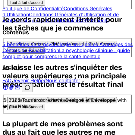
Tout à fait d'accord
Politique de Confidentialité
Conditions Générales
d’Utilisation
Conditions Générales d'Utilisation et de
Je perds rapidement l'intérêt pour
Ventes
Politique de Confidentialité
CGV Patients
les tâches que je commence
Contenus
5 bénéfices de la psychologie en ligne
Les Avantages des
Pas du tout d'accord
Plutôt pas d'accord
Plutôt d'accord
Centres de Réhabilitation
La psychologie clinique : guide
Tout à fait d'accord
complet pour comprendre la santé mentale
Je laisse les autres s'inquiéter des
MENU
valeurs supérieures ; ma principale
FAQ
Devenir Helper
Nous contacter
préoccupation est le résultat final
© 2026 Tout droit réservé. Designé et Développé with
Pas du tout d'accord
Plutôt pas d'accord
Plutôt d'accord
❤️ par Helpsy
Tout à fait d'accord
La plupart de mes problèmes sont
dus au fait que les autres ne me