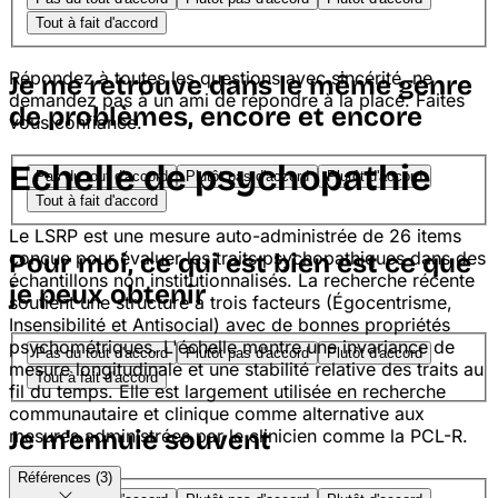
Tout à fait d'accord
Répondez à toutes les questions avec sincérité, ne
Je me retrouve dans le même genre
demandez pas à un ami de répondre à la place. Faites
de problèmes, encore et encore
vous confiance.
Echelle de psychopathie
Pas du tout d'accord
Plutôt pas d'accord
Plutôt d'accord
Tout à fait d'accord
Le LSRP est une mesure auto-administrée de 26 items
conçue pour évaluer les traits psychopathiques dans des
Pour moi, ce qui est bien est ce que
échantillons non institutionnalisés. La recherche récente
je peux obtenir
soutient une structure à trois facteurs (Égocentrisme,
Insensibilité et Antisocial) avec de bonnes propriétés
psychométriques. L'échelle montre une invariance de
Pas du tout d'accord
Plutôt pas d'accord
Plutôt d'accord
mesure longitudinale et une stabilité relative des traits au
Tout à fait d'accord
fil du temps. Elle est largement utilisée en recherche
communautaire et clinique comme alternative aux
mesures administrées par le clinicien comme la PCL-R.
Je m'ennuie souvent
Références (3)