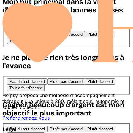
Mon but principal dans la vie est
d'obtenir autant de bonnes choses
que possible
Pas du tout d'accord
Plutôt pas d'accord
Plutôt d'accord
Tout à fait d'accord
Je ne planifie rien très longtemps à
l'avance
Pas du tout d'accord
Plutôt pas d'accord
Plutôt d'accord
Tout à fait d'accord
Helpsy propose une méthode d'accompagnement
thérapeutique unique à 360, mêlant soin, autonomie et
Gagner beaucoup d'argent est mon
soutien collectif.
objectif le plus important
Prendre rendez-vous
Légal
Pas du tout d'accord
Plutôt pas d'accord
Plutôt d'accord