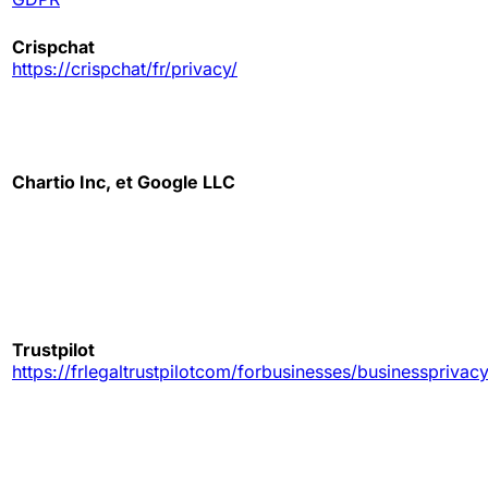
Crispchat
https://crisp
chat/fr/privacy/
Chartio Inc, et Google LLC
Trustpilot
https://fr
legal
trustpilot
com/for
businesses/business
privac