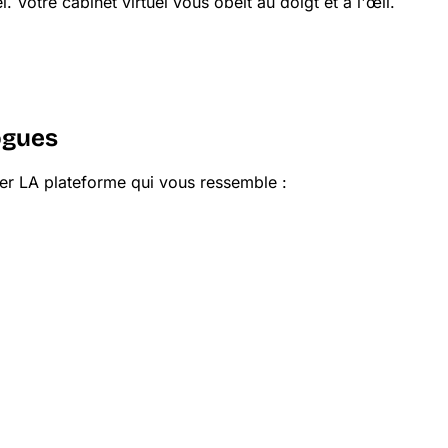
. Votre cabinet virtuel vous obéit au doigt et à l'œil.
ogues
r LA plateforme qui vous ressemble :