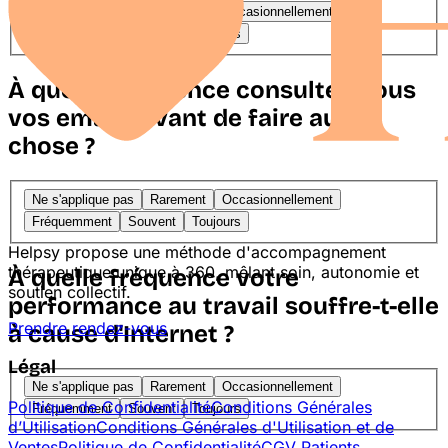
Ne s'applique pas
Rarement
Occasionnellement
Fréquemment
Souvent
Toujours
À quelle fréquence consultez-vous
vos emails avant de faire autre
chose ?
Ne s'applique pas
Rarement
Occasionnellement
Fréquemment
Souvent
Toujours
Helpsy propose une méthode d'accompagnement
thérapeutique unique à 360, mêlant soin, autonomie et
À quelle fréquence votre
soutien collectif.
performance au travail souffre-t-elle
Prendre rendez-vous
à cause d'Internet ?
Légal
Ne s'applique pas
Rarement
Occasionnellement
Politique de Confidentialité
Conditions Générales
Fréquemment
Souvent
Toujours
d’Utilisation
Conditions Générales d'Utilisation et de
Ventes
Politique de Confidentialité
CGV Patients