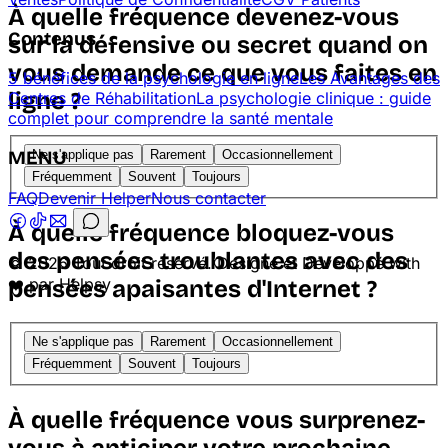
À quelle fréquence devenez-vous
Contenus
sur la défensive ou secret quand on
vous demande ce que vous faites en
5 bénéfices de la psychologie en ligne
Les Avantages des
ligne ?
Centres de Réhabilitation
La psychologie clinique : guide
complet pour comprendre la santé mentale
Ne s'applique pas
Rarement
Occasionnellement
MENU
Fréquemment
Souvent
Toujours
FAQ
Devenir Helper
Nous contacter
À quelle fréquence bloquez-vous
des pensées troublantes avec des
© 2026 Tout droit réservé. Designé et Développé with
❤️ par Helpsy
pensées apaisantes d'Internet ?
Ne s'applique pas
Rarement
Occasionnellement
Fréquemment
Souvent
Toujours
À quelle fréquence vous surprenez-
vous à anticiper votre prochaine