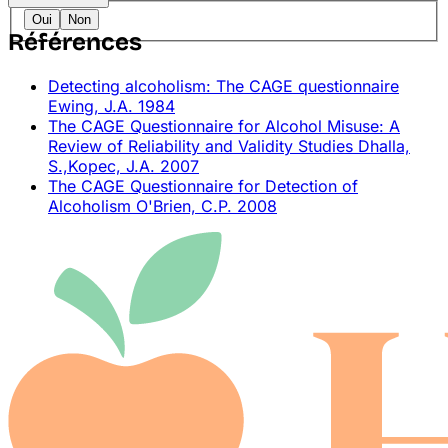
Oui
Non
Références
Detecting alcoholism: The CAGE questionnaire
Ewing, J.A.
1984
The CAGE Questionnaire for Alcohol Misuse: A
Review of Reliability and Validity Studies
Dhalla,
S.,Kopec, J.A.
2007
The CAGE Questionnaire for Detection of
Alcoholism
O'Brien, C.P.
2008