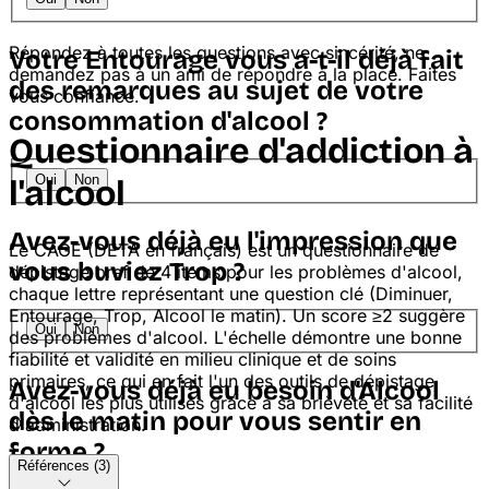
Répondez à toutes les questions avec sincérité, ne
Votre Entourage vous a-t-il déjà fait
demandez pas à un ami de répondre à la place. Faites
des remarques au sujet de votre
vous confiance.
consommation d'alcool ?
Questionnaire d'addiction à
Oui
Non
l'alcool
Avez-vous déjà eu l'impression que
Le CAGE (DETA en français) est un questionnaire de
vous buviez Trop ?
dépistage bref de 4 items pour les problèmes d'alcool,
chaque lettre représentant une question clé (Diminuer,
Entourage, Trop, Alcool le matin). Un score ≥2 suggère
Oui
Non
des problèmes d'alcool. L'échelle démontre une bonne
fiabilité et validité en milieu clinique et de soins
primaires, ce qui en fait l'un des outils de dépistage
Avez-vous déjà eu besoin d'Alcool
d'alcool les plus utilisés grâce à sa brièveté et sa facilité
dès le matin pour vous sentir en
d'administration.
forme ?
Références (3)