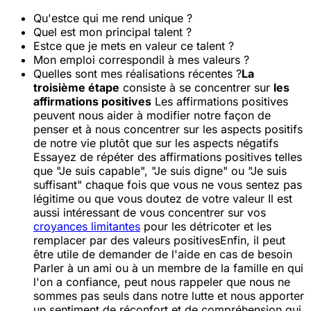
Qu'est
ce qui me rend unique ?
Quel est mon principal talent ?
Est
ce que je mets en valeur ce talent ?
Mon emploi correspond
il à mes valeurs ?
Quelles sont mes réalisations récentes ?
La
troisième étape
consiste à se concentrer sur
les
affirmations positives
Les affirmations positives
peuvent nous aider à modifier notre façon de
penser et à nous concentrer sur les aspects positifs
de notre vie plutôt que sur les aspects négatifs
Essayez de répéter des affirmations positives telles
que "Je suis capable", "Je suis digne" ou "Je suis
suffisant" chaque fois que vous ne vous sentez pas
légitime ou que vous doutez de votre valeur
Il est
aussi intéressant de vous concentrer sur vos
croyances limitantes
pour les détricoter et les
remplacer par des valeurs positives
Enfin, il peut
être utile de demander de l'aide en cas de besoin
Parler à un ami ou à un membre de la famille en qui
l'on a confiance, peut nous rappeler que nous ne
sommes pas seuls dans notre lutte et nous apporter
un sentiment de réconfort et de compréhension qui