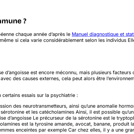
ommune ?
opéenne chaque année d’après le
Manuel diagnostique et stat
ême si cela varie considérablement selon les individus
Ell
 d’angoisse est encore méconnu, mais plusieurs facteurs on
avec des causes externes, cela peut alors être l’environne
 certains essais sur la psychiatrie :
smission des neurotransmetteurs, ainsi qu’une anomalie horm
 sérotonine et les catécholamines
Ainsi, il est possible qu’
ise d’angoisse
Le précurseur de la sérotonine est le trypto
olamines est la tyrosine
amande, avocat, banane, produit lai
 femmes enceintes par exemple
Car chez elles, il y a une gr