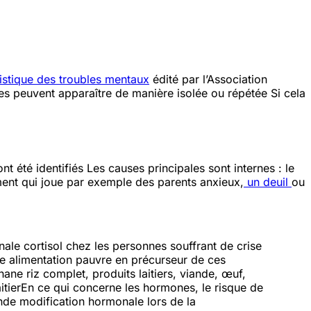
istique des troubles mentaux
édité par l’Association
es peuvent apparaître de manière isolée ou répétée
Si cela
t été identifiés
Les causes principales sont internes : le
ment qui joue
par exemple des parents anxieux,
un deuil
ou
onale
cortisol
chez les personnes souffrant de crise
une alimentation pauvre en précurseur de ces
phane
riz complet, produits laitiers, viande, œuf,
tier
En ce qui concerne les hormones, le risque de
ande modification hormonale lors de la