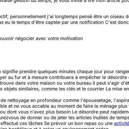
vaise gestion du temps, je vous invite à lire mon article po
tif, personnellement j'ai longtemps pensé être un oiseau de 
s eu le temps d'être captée par une notification
C'est donc 
pouvoir négocier avec votre motivation
 signifie prendre quelques minutes chaque jour pour ranger
oyer au fur et à mesure contribuera à empêcher le désordre
 trouve dans votre maison ou votre bureau
Il peut s'agir d'é
objets similaires, comme les clés et le courrier
La mise en
e nettoyage en profondeur comme l'époussetage, l'aspirati
able et ne vous accable au moment de faire le ménage plus 
s ou dont vous n'avez plus besoin
Le désordre peut rapidem
urez
vous de donner ou de jeter les articles inutiles de tem
effectué ces tâches
Se prévoir un bon repas ou une
activi