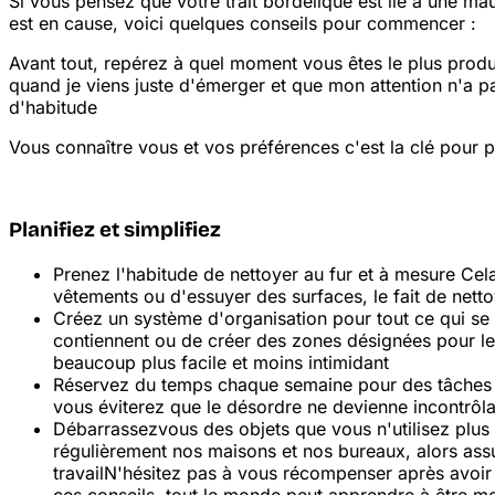
Si vous pensez que votre trait bordélique est lié à une mau
est en cause, voici quelques conseils pour commencer :
Avant tout, repérez à quel moment vous êtes le plus produc
quand je viens juste d'émerger et que mon attention n'a pa
d'habitude
Vous connaître vous et vos préférences c'est la clé pour 
Planifiez et simplifiez
Prenez l'habitude de nettoyer au fur et à mesure
Cela
vêtements ou d'essuyer des surfaces, le fait de nett
Créez un système d'organisation pour tout ce qui se
contiennent ou de créer des zones désignées pour les 
beaucoup plus facile et moins intimidant
Réservez du temps chaque semaine pour des tâches d
vous éviterez que le désordre ne devienne incontrôl
Débarrassez
vous des objets que vous n'utilisez plu
régulièrement nos maisons et nos bureaux, alors ass
travail
N'hésitez pas à vous récompenser après avoir 