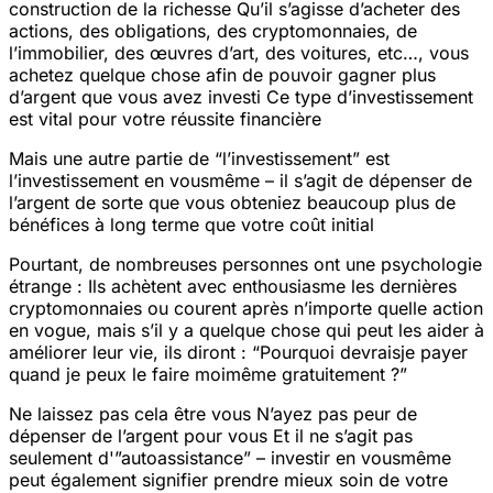
construction de la richesse
Qu’il s’agisse d’acheter des
actions, des obligations, des crypto
monnaies, de
l’immobilier, des œuvres d’art, des voitures, etc…, vous
achetez quelque chose afin de pouvoir gagner plus
d’argent que vous avez investi
Ce type d’investissement
est vital pour votre réussite financière
Mais une autre partie de “l’investissement” est
l’investissement en vous
même – il s’agit de dépenser de
l’argent de sorte que vous obteniez beaucoup plus de
bénéfices à long terme que votre coût initial
Pourtant, de nombreuses personnes ont une psychologie
étrange : Ils achètent avec enthousiasme les dernières
crypto
monnaies ou courent après n’importe quelle action
en vogue, mais s’il y a quelque chose qui peut les aider à
améliorer leur vie, ils diront : “Pourquoi devrais
je payer
quand je peux le faire moi
même gratuitement ?”
Ne laissez pas cela être vous
N’ayez pas peur de
dépenser de l’argent pour vous
Et il ne s’agit pas
seulement d'”auto
assistance” – investir en vous
même
peut également signifier prendre mieux soin de votre